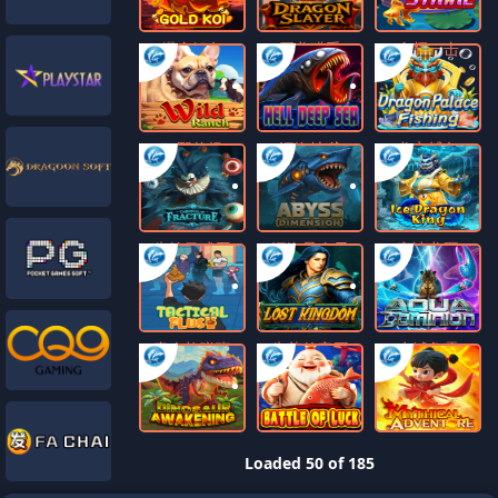
爆金鲤鱼
巨龙猎手
金辉一击
狂野牧场
深海地狱
龙宫捕鱼
失控马戏团
深海异次元
寒冰龙王
青春炸弹班
失落的帝国
水域争霸
恐龙觉醒
福运之战
神话冒险
Loaded 50 of 185