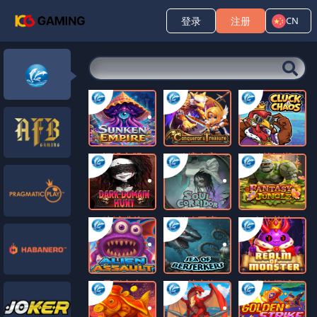
登录
注册
CN
沉没文明
秘境夺宝
鸡战江湖
暗域猎杀
噬魂回廊
奇幻丛林
异形突击
狂战之海
魔兽领域